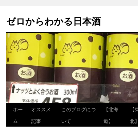
ゼロからわかる日本酒
ホー
オススメ
このブログにつ
【北海
【
コ
ム
記事
いて
道】
北
ン
テ