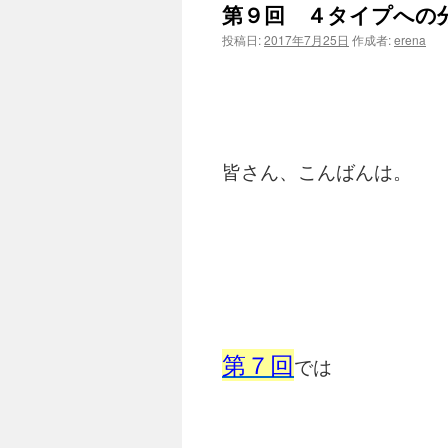
第９回 ４タイプへの
ン
投稿日:
2017年7月25日
作成者:
erena
ツ
へ
ス
皆さん、こんばんは。
キ
ッ
プ
第７回
では