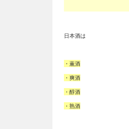
日本酒は
・薫酒
・爽酒
・醇酒
・熟酒