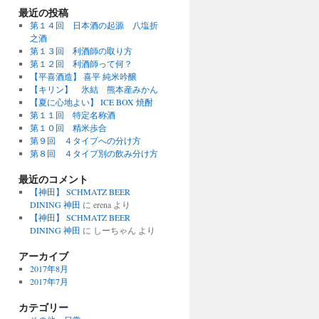
最近の投稿
第１４回 日本酒の起源 八塩折
之酒
第１３回 利酒師の取り方
第１２回 利酒師って何？
【平喜酒造】 喜平 純米吟醸
【キリン】 氷結 熊本産みかん
【夏に心地よい】 ICE BOX 焼酎
第１１回 特定名称酒
第１０回 精米歩合
第９回 ４タイプへの分け方
第８回 ４タイプ別の飲み分け方
最近のコメント
【神田】 SCHMATZ BEER
DINING 神田
に
erena
より
【神田】 SCHMATZ BEER
DINING 神田
に
しーちゃん
より
アーカイブ
2017年8月
2017年7月
カテゴリー