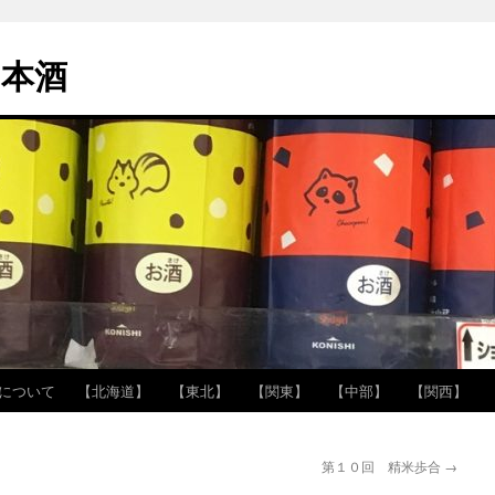
本酒
について
【北海道】
【東北】
【関東】
【中部】
【関西】
第１０回 精米歩合
→