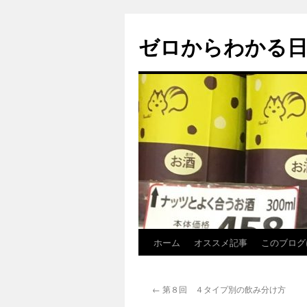
ゼロからわかる日
ホーム
オススメ記事
このブログ
コ
ン
←
第８回 ４タイプ別の飲み分け方
テ