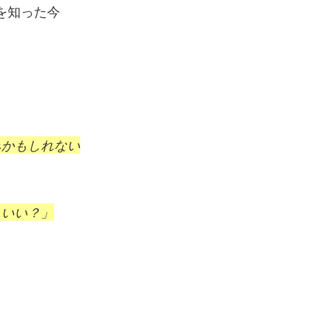
を知った今
みかもしれない
らいい？」