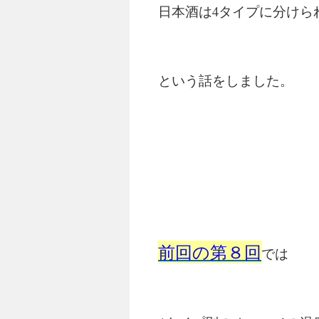
日本酒は4タイプに分けら
という話をしました。
前回の第８回
では