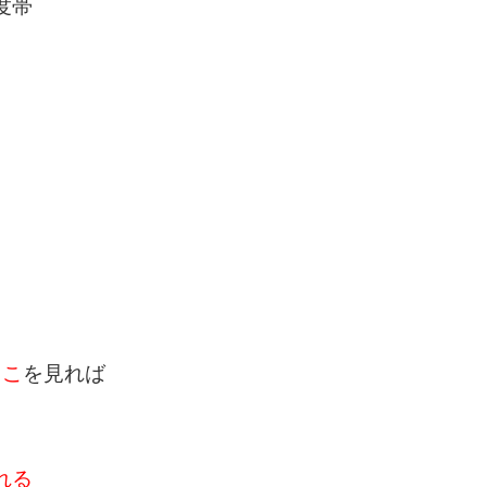
度帯
ここ
を見れば
れる