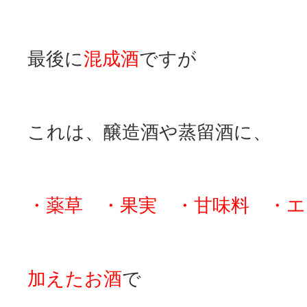
最後に
混成酒
ですが
これは、醸造酒や蒸留酒に、
・薬草 ・果実 ・甘味料 ・
加えたお酒
で