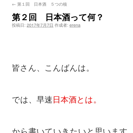
←
第１回 日本酒 ５つの核
ン
第２回 日本酒って何？
ツ
投稿日:
2017年7月7日
作成者:
erena
へ
ス
キ
ッ
皆さん、こんばんは。
プ
では、早速
日本酒とは。
から書いていきたいと思います