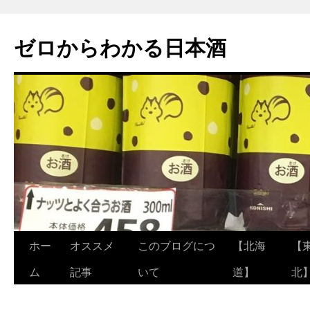
ゼロからわかる日本酒
ホー
オススメ
このブログにつ
【北海
【
コ
ム
記事
いて
道】
北
ン
テ