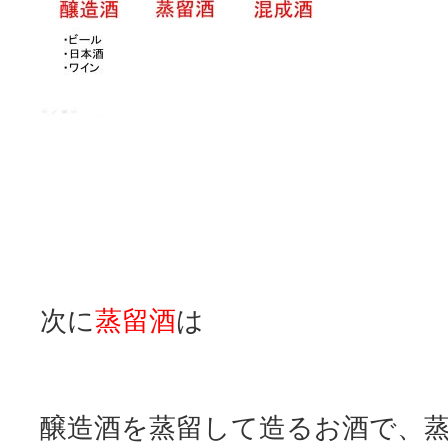
次に
蒸留酒
は
醸造酒を蒸留して造るお酒で、